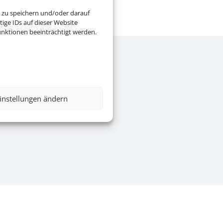
 zu speichern und/oder darauf
ige IDs auf dieser Website
nktionen beeinträchtigt werden.
e
|
AGB
|
Blacklisted Airlines
|
instellungen ändern