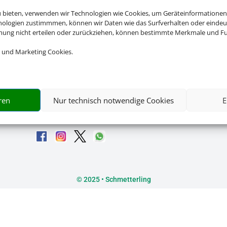
u bieten, verwenden wir Technologien wie Cookies, um Geräteinformationen
nologien zustimmmen, können wir Daten wie das Surfverhalten oder eindeut
mmung nicht erteilen oder zurückziehen, können bestimmte Merkmale und Fu
 und Marketing Cookies.
Rechtliche Informationen
Impressum
|
Datenschutzerklärung
|
Online Check-In
|
Servic
ren
Nur technisch notwendige Cookies
E
Barrierefreiheitserklärung
©
2025 • Schmetterling